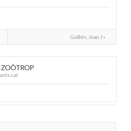
Guillén, Joan J »
L ZOÒTROP
ants.cat